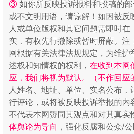
③
如你所反映投诉报料和投稿的部
漫山遍野的桃花与雪山、麦地、白藏房
除了
或不文明用语，请谅解！如因被反
人或单位版权和其它问题需即时在
实，有权先行撤除或暂时屏蔽。注
网根据有关法律法规规定，为维护
述权和知情权的权利，
在收到本网
应，我们将视为默认。（不作回应
人姓名、地址、单位、实名公布，让
招工难、用工荒背后
行评论，或将被反映投诉举报的内
不代表本网赞同其观点和对其真实
体舆论为导向
，强化反腐和公众/公