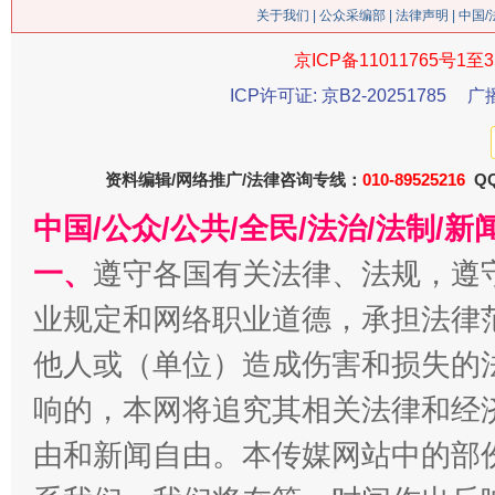
关于我们
|
公众采编部
|
法律声明
| 中国
京ICP备11011765号1至3
ICP许可证: 京B2-20251785
广
资料编辑/网络推广/法律咨询专线：
010-89525216
QQ
中国/公众/公共/全民/法治/法制/
今
在谋一域中谋全局
一、
遵守各国有关法律、法规，遵
业规定和网络职业道德，承担法律
他人或（单位）造成伤害和损失的
响的，本网将追究其相关法律和经
由和新闻自由。本传媒网站中的部