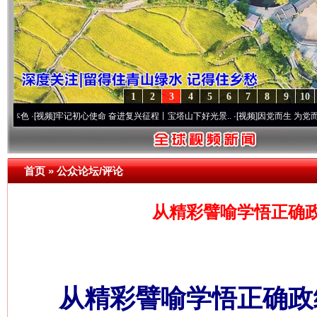
1
2
3
4
5
6
7
8
9
10
视频]
牢记初心使命 奋进复兴征程丨宝塔山下好光景..
·[视频]
因党而生 为党而战——百年
首页
»
公众论坛/评论
从精彩譬喻学悟正确政
从精彩譬喻学悟正确政