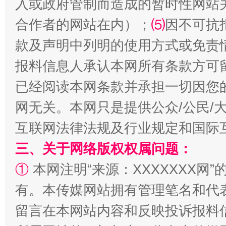
入或政府管制而造成的暂时性网站
合作者的网站在内）；
⑸
因不可抗
款及声明中列明的使用方式或免责
揭批美国五大"原罪"
"炒
报料信息人承认本网所有条款方可
已经阅读本网条款并承担一切因您
网无关。本网只是提供公众/公民/
互联网法律法规及行业规定和国际
三、关于网络版权权属问题：
①
本网注明“来源：XXXXXXX网”
有。本传媒网站拥有管理笔名和代
解纷+调解+退费，一次搞定
留言在本网站内容和反映投诉报料