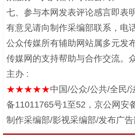
七、参与本网发表评论感言即表明
有意见请向制作采编部联系，电话：0
公众传媒所有辅助网站属多元发
网上购药对药下症？
传媒网的支持帮助与合作交流。
主办 :
★★★★★
中国/公众/公共/全民/
备11011765号1至52，京公网安备：
制作采编部/影视采编部/发布广告
这是一记警钟！
谢